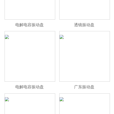
电解电容振动盘
透镜振动盘
电解电容振动盘
广东振动盘